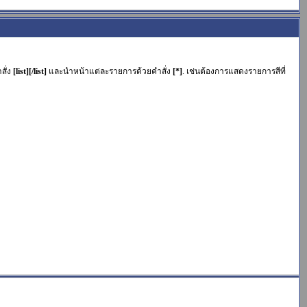
สั่ง
[list][/list]
และนำหน้าแต่ละรายการด้วยคำสั่ง
[*]
. เช่นต้องการแสดงรายการสีที่