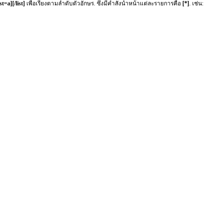
ist=a][/list]
เพื่อเรียงตามลำดับตัวอักษร. ซึ่งมีคำสั่งนำหน้าแต่ละรายการคือ
[*]
. เช่น: