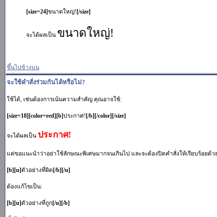
[size=24]
ขนาดใหญ่!
[/size]
ขนาดใหญ่!
จะได้ผลเป็น
ขึ้นไปข้างบน
จะใช้คำสั่งร่วมกันได้หรือไม่?
ใช้ได้, เช่นต้องการเน้นความสำคัญ คุณอาจใช้:
[size=18][color=red][b]
ประกาศ!
[/b][/color][/size]
ประกาศ!
จะได้ผลเป็น
แต่ขอแนะนำว่าอย่าใช้ลักษณะพิเศษมากจนเกินไป และจะต้องปิดคำสั่งให้เรียบร้อยด้วย. ตั
[b][u]
ตัวอย่างที่ผิด
[/b][/u]
ต้องแก้ไขเป็น:
[b][u]
ตัวอย่างที่ถูก
[/u][/b]