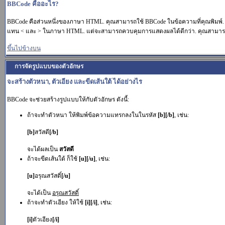
BBCode คืออะไร?
BBCode คือส่วนหนึ่งของภาษา HTML. คุณสามารถใช้ BBCode ในข้อความที่คุณพิมพ์.
แทน < และ > ในภาษา HTML. แต่จะสามารถควบคุมการแสดงผลได้ดีกว่า. คุณสามารถเพ
ขึ้นไปข้างบน
การจัดรูปแบบของตัวอักษร
จะสร้างตัวหนา, ตัวเอียง และขีดเส้นใต้ ได้อย่างไร
BBCode จะช่วยสร้างรูปแบบให้กับตัวอักษร ดังนี้:
ถ้าจะทำตัวหนา ให้พิมพ์ข้อความแทรกลงในในรหัส
[b][/b]
, เช่น:
[b]
สวัสดี
[/b]
จะได้ผลเป็น
สวัสดี
ถ้าจะขีดเส้นใต้ ก็ใช้
[u][/u]
, เช่น:
[u]
อรุณสวัสดิ์
[/u]
จะได้เป็น
อรุณสวัสดิ์
ถ้าจะทำตัวเอียง ให้ใช้
[i][/i]
, เช่น:
[i]
ตัวเอียง
[/i]