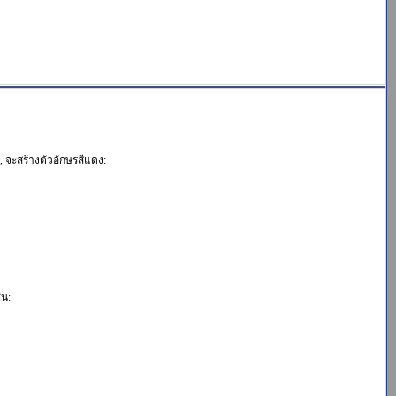
น, จะสร้างตัวอักษรสีแดง:
่น: