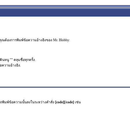
น คุณต้องการพิมพ์ข้อความอ้างอิงของ Mr. Blobby:
ฟันหนู "" คลุมชื่อทุกครั้ง.
้อความอ้างอิง.
รถพิมพ์ข้อความนั้นลงในระหว่างคำสั่ง
[code][/code]
เช่น