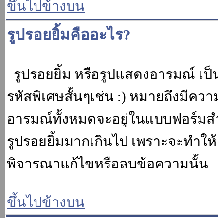
ขึ้นไปข้างบน
รูปรอยยิ้มคืออะไร?
รูปรอยยิ้ม หรือรูปแสดงอารมณ์ เป็น
รหัสพิเศษสั้นๆเช่น :) หมายถึงมีคว
อารมณ์ทั้งหมดจะอยู่ในแบบฟอร์มสำ
รูปรอยยิ้มมากเกินไป เพราะจะทำให
พิจารณาแก้ไขหรือลบข้อความนั้น
ขึ้นไปข้างบน