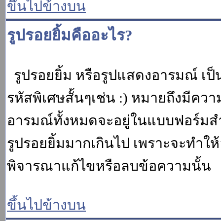
ขึ้นไปข้างบน
รูปรอยยิ้มคืออะไร?
รูปรอยยิ้ม หรือรูปแสดงอารมณ์ เป็น
รหัสพิเศษสั้นๆเช่น :) หมายถึงมีคว
อารมณ์ทั้งหมดจะอยู่ในแบบฟอร์มสำ
รูปรอยยิ้มมากเกินไป เพราะจะทำให
พิจารณาแก้ไขหรือลบข้อความนั้น
ขึ้นไปข้างบน