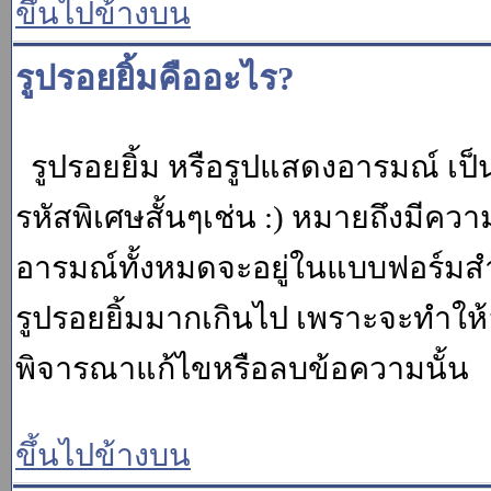
ขึ้นไปข้างบน
รูปรอยยิ้มคืออะไร?
รูปรอยยิ้ม หรือรูปแสดงอารมณ์ เป็น
รหัสพิเศษสั้นๆเช่น :) หมายถึงมีคว
อารมณ์ทั้งหมดจะอยู่ในแบบฟอร์มสำ
รูปรอยยิ้มมากเกินไป เพราะจะทำให
พิจารณาแก้ไขหรือลบข้อความนั้น
ขึ้นไปข้างบน