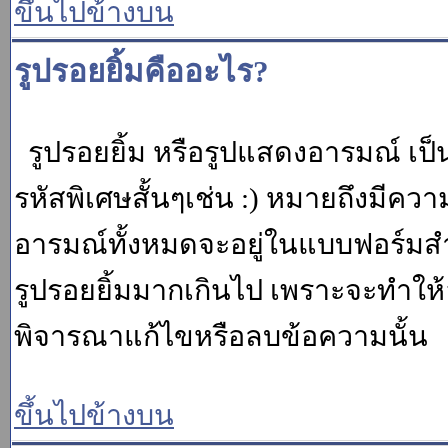
ขึ้นไปข้างบน
รูปรอยยิ้มคืออะไร?
รูปรอยยิ้ม หรือรูปแสดงอารมณ์ เป็น
รหัสพิเศษสั้นๆเช่น :) หมายถึงมีคว
อารมณ์ทั้งหมดจะอยู่ในแบบฟอร์มสำ
รูปรอยยิ้มมากเกินไป เพราะจะทำให
พิจารณาแก้ไขหรือลบข้อความนั้น
ขึ้นไปข้างบน