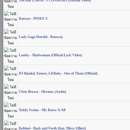
The Kid LAROI - I CONDEMN (Official Video)
Katseye - PINKY U
Lady Gaga Doechii - Runway
Laufey - Madwoman (Official Lyric Video)
DJ Khaled, Future, Lil Baby - One of Them (Official)
Chris Brown - Obvious (Audio)
Teddy Swims - Mr. Know It All
Kehlani - Back and Forth (feat. Missy Elliott)