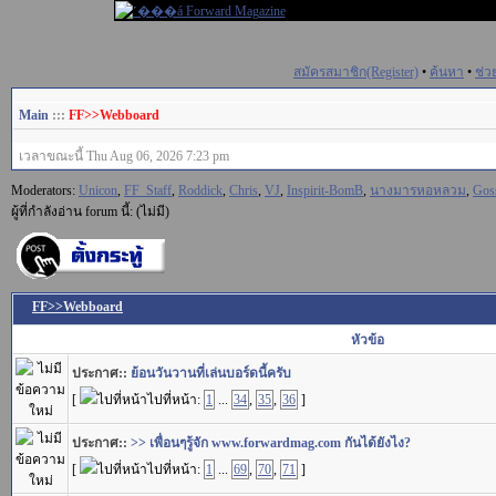
สมัครสมาชิก(Register)
•
ค้นหา
•
ช่ว
Main
:::
FF>>Webboard
เวลาขณะนี้ Thu Aug 06, 2026 7:23 pm
Moderators:
Unicon
,
FF_Staff
,
Roddick
,
Chris
,
VJ
,
Inspirit-BomB
,
นางมารหอหลวม
,
Gos
ผู้ที่กำลังอ่าน forum นี้: (ไม่มี)
FF>>Webboard
หัวข้อ
ประกาศ::
ย้อนวันวานที่เล่นบอร์ดนี้ครับ
[
ไปที่หน้า:
1
...
34
,
35
,
36
]
ประกาศ::
>> เพื่อนๆรู้จัก www.forwardmag.com กันได้ยังไง?
[
ไปที่หน้า:
1
...
69
,
70
,
71
]