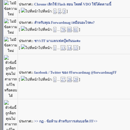
ประกาศ::
Chrome เลิกใช้ Flash สอน โพสต์ VDO ใช้โค้ดตามนี้
[
ไปที่หน้า:
1
,
2
,
3
]
ประกาศ::
สำหรับคุณ Forwardmag เหมือนอะไรคะ?
[
ไปที่หน้า:
1
...
79
,
80
,
81
]
ประกาศ::
ชาว FF มาแลกเฟคบุ๊คกันนะคะ
[
ไปที่หน้า:
1
...
13
,
14
,
15
]
ประกาศ::
facebook / Twitter ของ #Forwardmag @forwardmagFF
[
ไปที่หน้า:
1
...
27
,
28
,
29
]
ประกาศ::
>> กฏ - ข้อห้าม สำหรับการเล่นบอร์ด FF>>