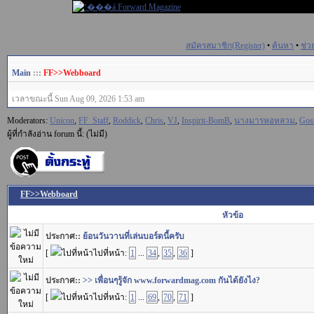
สมัครสมาชิก(Register)
•
ค้นหา
•
ช่ว
Main
:::
FF>>Webboard
เวลาขณะนี้ Sun Aug 09, 2026 1:53 am
Moderators:
Unicon
,
FF_Staff
,
Roddick
,
Chris
,
VJ
,
Inspirit-BomB
,
นางมารหอหลวม
,
Gos
ผู้ที่กำลังอ่าน forum นี้: (ไม่มี)
FF>>Webboard
หัวข้อ
ประกาศ::
ย้อนวันวานที่เล่นบอร์ดนี้ครับ
[
ไปที่หน้า:
1
...
34
,
35
,
36
]
ประกาศ::
>> เพื่อนๆรู้จัก www.forwardmag.com กันได้ยังไง?
[
ไปที่หน้า:
1
...
69
,
70
,
71
]