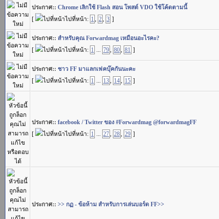
ประกาศ::
Chrome เลิกใช้ Flash สอน โพสต์ VDO ใช้โค้ดตามนี้
[
ไปที่หน้า:
1
,
2
,
3
]
ประกาศ::
สำหรับคุณ Forwardmag เหมือนอะไรคะ?
[
ไปที่หน้า:
1
...
79
,
80
,
81
]
ประกาศ::
ชาว FF มาแลกเฟคบุ๊คกันนะคะ
[
ไปที่หน้า:
1
...
13
,
14
,
15
]
ประกาศ::
facebook / Twitter ของ #Forwardmag @forwardmagFF
[
ไปที่หน้า:
1
...
27
,
28
,
29
]
ประกาศ::
>> กฏ - ข้อห้าม สำหรับการเล่นบอร์ด FF>>