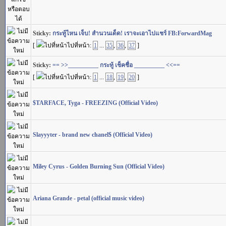
Sticky:
กระทู้ไหน เจ็บ! สำนวนเด็ด! เราจะเอาไปแชร์ FB:ForwardMag
[
ไปที่หน้า:
1
...
35
,
36
,
37
]
Sticky:
== >>__________ กระทู้ เช็คชื่อ __________ <<==
[
ไปที่หน้า:
1
...
18
,
19
,
20
]
$TARFACE, Tyga - FREEZING (Official Video)
Slayyyter - brand new chanel$ (Official Video)
Miley Cyrus - Golden Burning Sun (Official Video)
Ariana Grande - petal (official music video)