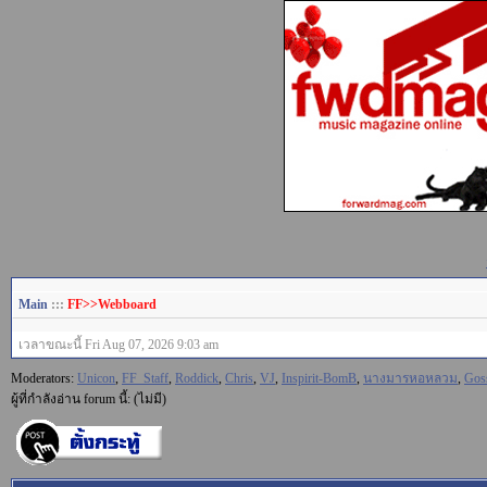
Main
:::
FF>>Webboard
เวลาขณะนี้ Fri Aug 07, 2026 9:03 am
Moderators:
Unicon
,
FF_Staff
,
Roddick
,
Chris
,
VJ
,
Inspirit-BomB
,
นางมารหอหลวม
,
Gos
ผู้ที่กำลังอ่าน forum นี้: (ไม่มี)