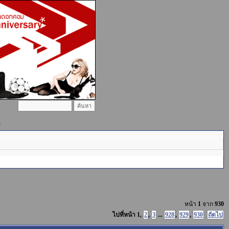
)
หน้า
1
จาก
930
ไปที่หน้า
1
,
2
,
3
...
928
,
929
,
930
ถัดไป