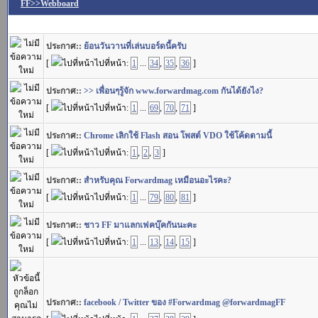
FF>>Webboard
ประกาศ::
ย้อนวันวานที่เล่นบอร์ดนี้ครับ
[
ไปที่หน้า:
1
...
34
,
35
,
36
]
ประกาศ::
>> เพื่อนๆรู้จัก www.forwardmag.com กันได้ยังไง?
[
ไปที่หน้า:
1
...
69
,
70
,
71
]
ประกาศ::
Chrome เลิกใช้ Flash สอน โพสต์ VDO ใช้โค้ดตามนี้
[
ไปที่หน้า:
1
,
2
,
3
]
ประกาศ::
สำหรับคุณ Forwardmag เหมือนอะไรคะ?
[
ไปที่หน้า:
1
...
79
,
80
,
81
]
ประกาศ::
ชาว FF มาแลกเฟคบุ๊คกันนะคะ
[
ไปที่หน้า:
1
...
13
,
14
,
15
]
ประกาศ::
facebook / Twitter ของ #Forwardmag @forwardmagFF