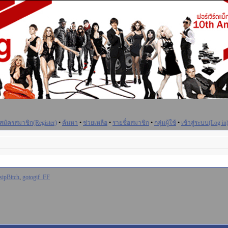
สมัครสมาชิก(Register)
•
ค้นหา
•
ช่วยเหลือ
•
รายชื่อสมาชิก
•
กลุ่มผู้ใช้
•
เข้าสู่ระบบ(Log in
sipBitch
,
gotogif_FF