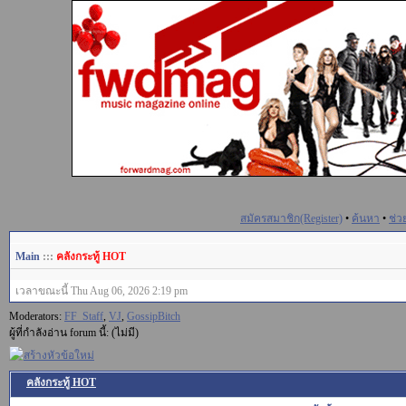
สมัครสมาชิก(Register)
•
ค้นหา
•
ช่ว
Main
:::
คลังกระทู้ HOT
เวลาขณะนี้ Thu Aug 06, 2026 2:19 pm
Moderators:
FF_Staff
,
VJ
,
GossipBitch
ผู้ที่กำลังอ่าน forum นี้: (ไม่มี)
คลังกระทู้ HOT