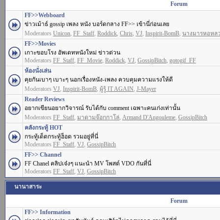
Forum
FF>>Webboard
ข่าวเม้าธ์ gossip เพลง หนัง บอร์ดกลาง FF>> เข้านี่ก่อนเลย
Moderators
Unicon
,
FF_Staff
,
Roddick
,
Chris
,
VJ
,
Inspirit-BomB
,
นางมารหอหล
FF>>Movies
เกาะขอบโรง อัพเดทหนังใหม่ ข่าวด่วน
Moderators
FF_Staff
,
FF_Movie
,
Roddick
,
VJ
,
GossipBitch
,
gotogif_FF
ห้องนั่งเล่น
คุยกันเบาๆ เบาะๆ นอกเรื่องหนัง-เพลง ควบคุมความแรงให้ดี
Moderators
VJ
,
Inspirit-BomB
,
ผู้รู้ IT AGAIN
,
J-Mayer
Reader Reviews
อยากเขียนอยากวิจารณ์ รับได้กับ comment เฉพาะคนเก่งเท่านั้น
Moderators
FF_Staff
,
มาดามจ๊อกกาโล่
,
Armand D'Angouleme
,
GossipBitch
คลังกระทู้ HOT
กระทู้เด็ดกระทู้ฮ็อต รวมอยู่ที่นี่
Moderators
FF_Staff
,
VJ
,
GossipBitch
FF>> Channel
FF Chanel คลิปเจ๋งๆ แนะนำ MV โพสต์ VDO กันที่นี่
Moderators
FF_Staff
,
VJ
,
GossipBitch
นานาสาระ
Forum
FF>> Information