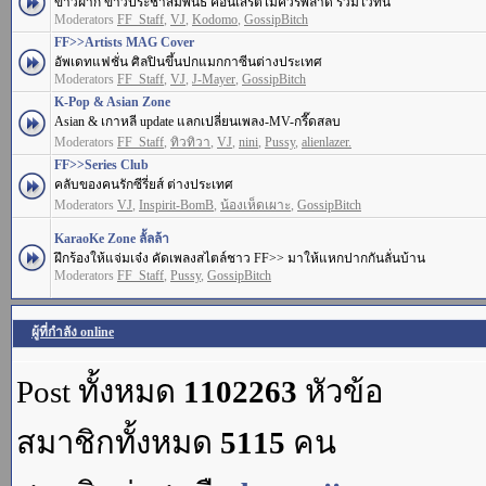
ข่าวฝาก ข่าวประชาสัมพันธ์ คอนเสิร์ตไม่ควรพลาด รวมไว้ที่นี่
Moderators
FF_Staff
,
VJ
,
Kodomo
,
GossipBitch
FF>>Artists MAG Cover
อัพเดทแฟชั่น ศิลปินขึ้นปกแมกกาซีนต่างประเทศ
Moderators
FF_Staff
,
VJ
,
J-Mayer
,
GossipBitch
K-Pop & Asian Zone
Asian & เกาหลี update แลกเปลี่ยนเพลง-MV-กรี๊ดสลบ
Moderators
FF_Staff
,
ทิวทิวา
,
VJ
,
nini
,
Pussy
,
alienlazer.
FF>>Series Club
คลับของคนรักซีรี่ยส์ ต่างประเทศ
Moderators
VJ
,
Inspirit-BomB
,
น้องเห็ดเผาะ
,
GossipBitch
KaraoKe Zone ลั้ลล้า
ฝึกร้องให้แจ่มเจ๋ง คัดเพลงสไตล์ชาว FF>> มาให้แหกปากกันลั่นบ้าน
Moderators
FF_Staff
,
Pussy
,
GossipBitch
ผู้ที่กำลัง online
Post ทั้งหมด
1102263
หัวข้อ
สมาชิกทั้งหมด
5115
คน