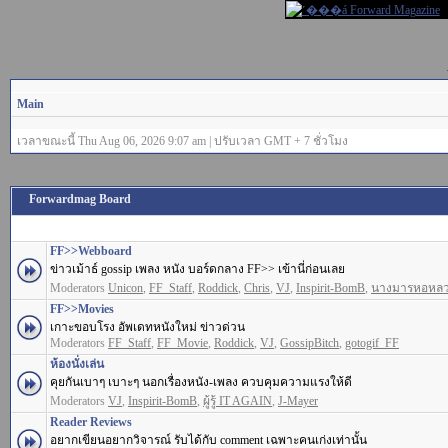
Main
เวลาขณะนี้ Thu Aug 06, 2026 9:07 am | ปรับเวลา GMT + 7 ชั่วโมง
Forwardmag Board
FF>>Webboard
ข่าวเม้าธ์ gossip เพลง หนัง บอร์ดกลาง FF>> เข้านี่ก่อนเลย
Moderators
Unicon
,
FF_Staff
,
Roddick
,
Chris
,
VJ
,
Inspirit-BomB
,
นางมารหอหล
FF>>Movies
เกาะขอบโรง อัพเดทหนังใหม่ ข่าวด่วน
Moderators
FF_Staff
,
FF_Movie
,
Roddick
,
VJ
,
GossipBitch
,
gotogif_FF
ห้องนั่งเล่น
คุยกันเบาๆ เบาะๆ นอกเรื่องหนัง-เพลง ควบคุมความแรงให้ดี
Moderators
VJ
,
Inspirit-BomB
,
ผู้รู้ IT AGAIN
,
J-Mayer
Reader Reviews
อยากเขียนอยากวิจารณ์ รับได้กับ comment เฉพาะคนเก่งเท่านั้น