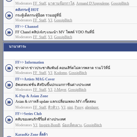
Moderators
FF_Staff
,
มาดามจ๊อกกาโล่
,
Armand D'Angouleme
,
GossipBitch
คลังกระทู้ HOT
กระทู้เด็ดกระทู้ฮ็อต รวมอยู่ที่นี่
Moderators
FF_Staff
,
VJ
,
GossipBitch
FF>> Channel
FF Chanel คลิปเจ๋งๆ แนะนำ MV โพสต์ VDO กันที่นี่
Moderators
FF_Staff
,
VJ
,
GossipBitch
นานาสาระ
FF>> Information
ข่าวฝาก ข่าวประชาสัมพันธ์ คอนเสิร์ตไม่ควรพลาด รวมไว้ที่นี่
Moderators
FF_Staff
,
VJ
,
Kodomo
,
GossipBitch
FF>>Artists MAG Cover
อัพเดทแฟชั่น ศิลปินขึ้นปกแมกกาซีนต่างประเทศ
Moderators
FF_Staff
,
VJ
,
J-Mayer
,
GossipBitch
K-Pop & Asian Zone
Asian & เกาหลี update แลกเปลี่ยนเพลง-MV-กรี๊ดสลบ
Moderators
FF_Staff
,
ทิวทิวา
,
VJ
,
nini
,
Pussy
,
alienlazer.
FF>>Series Club
คลับของคนรักซีรี่ยส์ ต่างประเทศ
Moderators
VJ
,
Inspirit-BomB
,
น้องเห็ดเผาะ
,
GossipBitch
KaraoKe Zone ลั้ลล้า