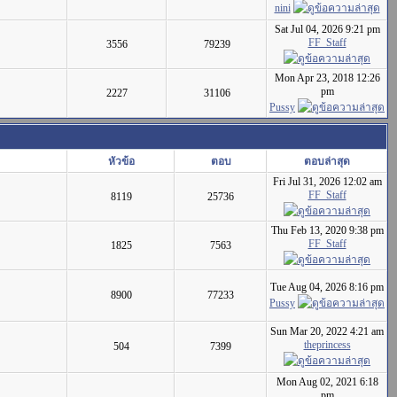
nini
Sat Jul 04, 2026 9:21 pm
FF_Staff
3556
79239
Mon Apr 23, 2018 12:26
pm
2227
31106
Pussy
หัวข้อ
ตอบ
ตอบล่าสุด
Fri Jul 31, 2026 12:02 am
FF_Staff
8119
25736
Thu Feb 13, 2020 9:38 pm
FF_Staff
1825
7563
Tue Aug 04, 2026 8:16 pm
8900
77233
Pussy
Sun Mar 20, 2022 4:21 am
theprincess
504
7399
Mon Aug 02, 2021 6:18
pm