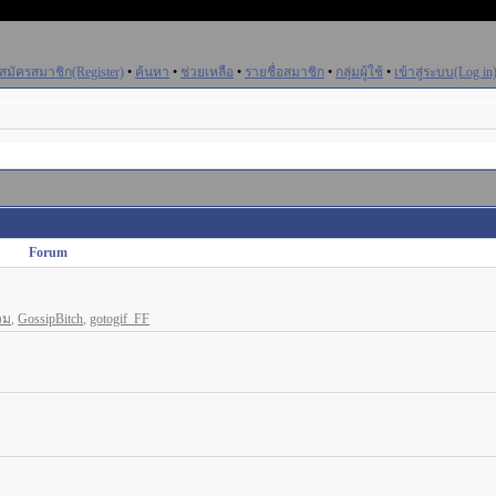
สมัครสมาชิก(Register)
•
ค้นหา
•
ช่วยเหลือ
•
รายชื่อสมาชิก
•
กลุ่มผู้ใช้
•
เข้าสู่ระบบ(Log in
Forum
วม
,
GossipBitch
,
gotogif_FF