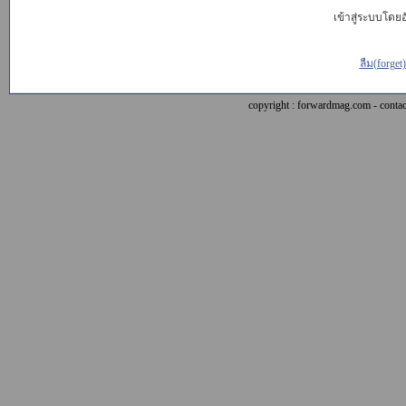
เข้าสู่ระบบโดยอั
ลืม(forget
copyright : forwardmag.com - con