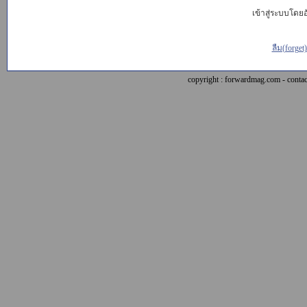
เข้าสู่ระบบโดยอั
ลืม(forget
copyright : forwardmag.com - con