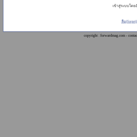
เข้าสู่ระบบโดยอั
ลืม(forget
copyright : forwardmag.com - con