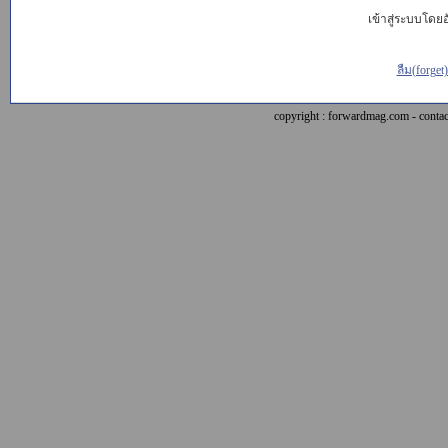
เข้าสู่ระบบโดยอั
ลืม(forget
copyright : forwardmag.com - con