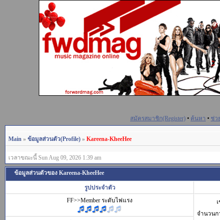
สมัครสมาชิก(Register)
•
ค้นหา
•
ช่ว
Main
»
ข้อมูลส่วนตัว(Profile)
»
Kareena-KheeHee
เวลาขณะนี้ Sun Aug 09, 2026 1:39 am
ข้อมูลส่วนตัวของ Kareena-KheeHee
รูปประจำตัว
FF>>Member ระดับไฟแรง
เ
จำนวนก