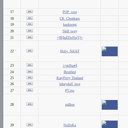
17
POP_corn
18
CK_Chutikarn
19
kaokoong
20
Skill_twey
21
=[B]luEDoNu[T]=
22
HoLy_NiGhT
23
วาดจันทร์
24
Bestified
25
KatyPerry Thailand
26
hilaryduff_love
27
P'Cess
28
million
29
NoDoKa