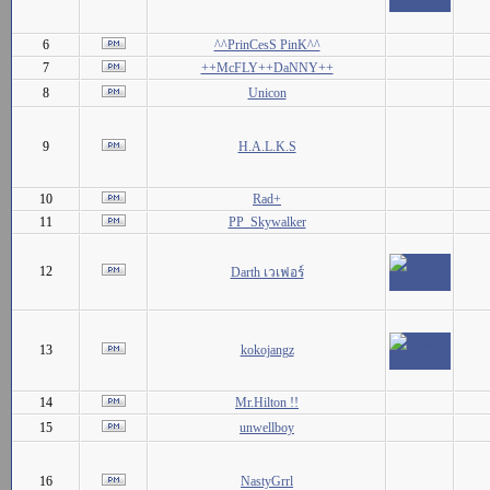
6
^^PrinCesS PinK^^
7
++McFLY++DaNNY++
8
Unicon
9
H.A.L.K.S
10
Rad+
11
PP_Skywalker
12
Darth เวเฟอร์
13
kokojangz
14
Mr.Hilton !!
15
unwellboy
16
NastyGrrl