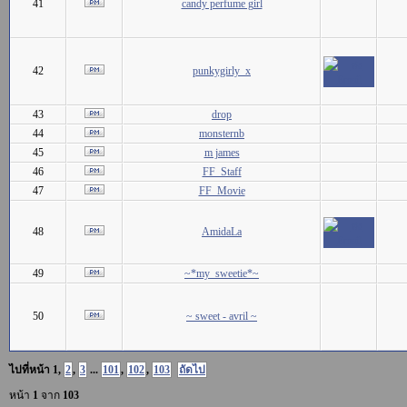
41
candy perfume girl
42
punkygirly_x
43
drop
44
monsternb
45
m james
46
FF_Staff
47
FF_Movie
48
AmidaLa
49
~*my_sweetie*~
50
~ sweet - avril ~
ไปที่หน้า
1
,
2
,
3
...
101
,
102
,
103
ถัดไป
หน้า
1
จาก
103