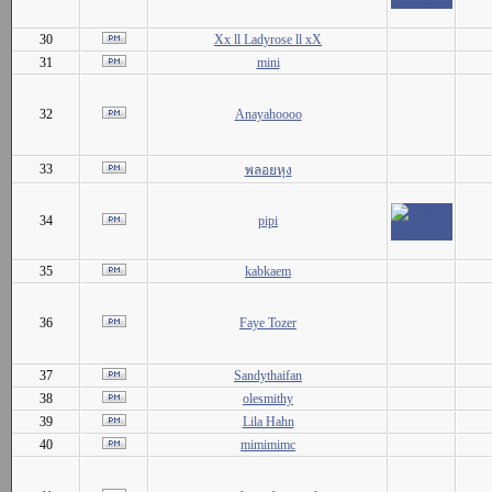
30
Xx ll Ladyrose ll xX
31
mini
32
Anayahoooo
33
พลอยหุง
34
pipi
35
kabkaem
36
Faye Tozer
37
Sandythaifan
38
olesmithy
39
Lila Hahn
40
mimimimc