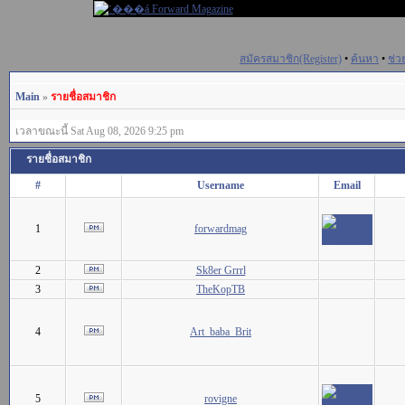
สมัครสมาชิก(Register)
•
ค้นหา
•
ช่ว
Main
»
รายชื่อสมาชิก
เวลาขณะนี้ Sat Aug 08, 2026 9:25 pm
รายชื่อสมาชิก
#
Username
Email
1
forwardmag
2
Sk8er Grrrl
3
TheKopTB
4
Art_baba_Brit
5
rovigne