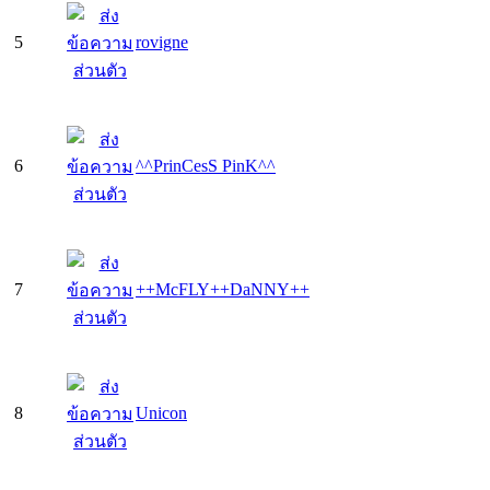
5
rovigne
6
^^PrinCesS PinK^^
7
++McFLY++DaNNY++
8
Unicon