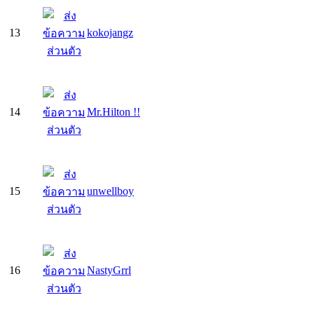
13
kokojangz
14
Mr.Hilton !!
15
unwellboy
16
NastyGrrl