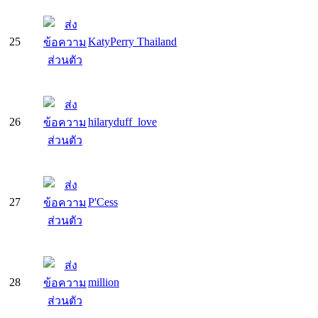
25
KatyPerry Thailand
26
hilaryduff_love
27
P'Cess
28
million