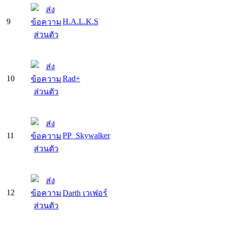
9
H.A.L.K.S
10
Rad+
11
PP_Skywalker
12
Darth เวเฟอร์