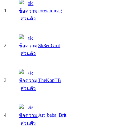
1
forwardmag
2
Sk8er Grrrl
3
TheKopTB
4
Art_baba_Brit