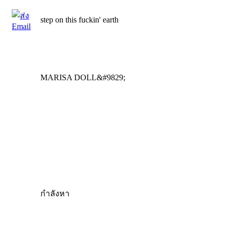
step on this fuckin' earth
MARISA DOLL&#9829;
กำลังหา