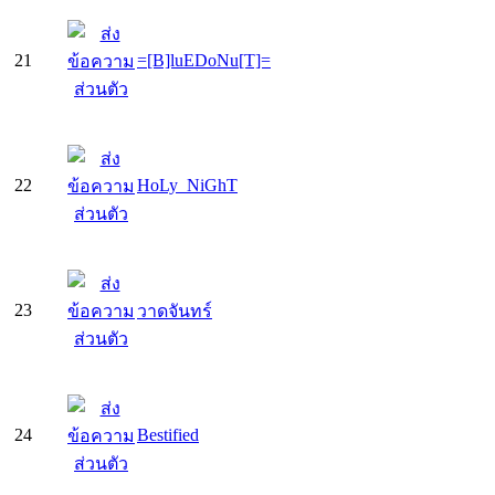
21
=[B]luEDoNu[T]=
22
HoLy_NiGhT
23
วาดจันทร์
24
Bestified