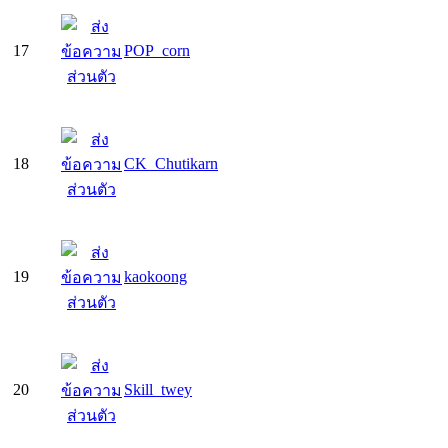
17
POP_corn
18
CK_Chutikarn
19
kaokoong
20
Skill_twey