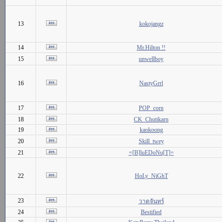
13
kokojangz
14
Mr.Hilton !!
15
unwellboy
16
NastyGrrl
17
POP_corn
18
CK_Chutikarn
19
kaokoong
20
Skill_twey
21
=[B]luEDoNu[T]=
22
HoLy_NiGhT
23
วาดจันทร์
24
Bestified