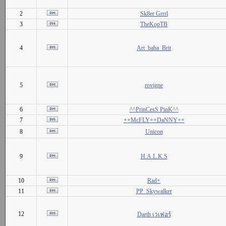
2
Sk8er Grrrl
3
TheKopTB
4
Art_baba_Brit
5
rovigne
6
^^PrinCesS PinK^^
7
++McFLY++DaNNY++
8
Unicon
9
H.A.L.K.S
10
Rad+
11
PP_Skywalker
12
Darth เวเฟอร์