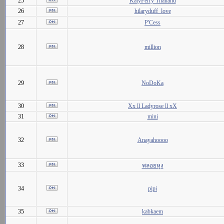
25
KatyPerry Thailand
26
hilaryduff_love
27
P'Cess
28
million
29
NoDoKa
30
Xx ll Ladyrose ll xX
31
mini
32
Anayahoooo
33
พลอยหุง
34
pipi
35
kabkaem