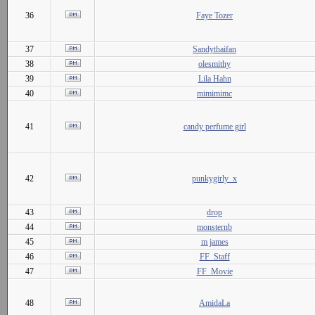
36
Faye Tozer
37
Sandythaifan
38
olesmithy
39
Lila Hahn
40
mimimimc
41
candy perfume girl
42
punkygirly_x
43
drop
44
monsternb
45
m james
46
FF_Staff
47
FF_Movie
48
AmidaLa