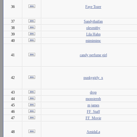
36
Faye Tozer
37
Sandythaifan
38
olesmithy
39
Lila Hahn
40
mimimimc
41
candy perfume girl
42
punkygirly_x
43
drop
44
monsternb
45
m james
46
FF_Staff
47
FF_Movie
48
AmidaLa