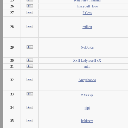
25
KatyPerry Thailand
26
hilaryduff_love
27
P'Cess
28
million
29
NoDoKa
30
Xx ll Ladyrose ll xX
31
mini
32
Anayahoooo
33
พลอยหุง
34
pipi
35
kabkaem