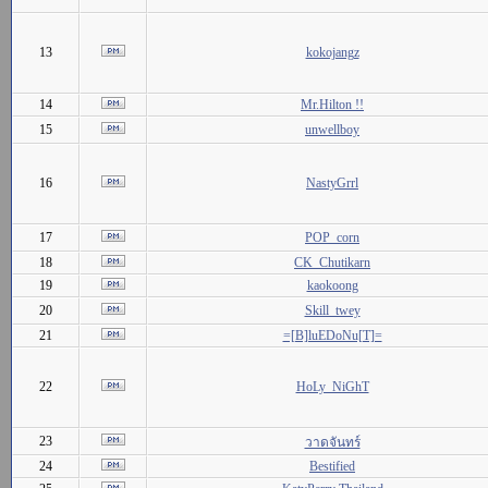
13
kokojangz
14
Mr.Hilton !!
15
unwellboy
16
NastyGrrl
17
POP_corn
18
CK_Chutikarn
19
kaokoong
20
Skill_twey
21
=[B]luEDoNu[T]=
22
HoLy_NiGhT
23
วาดจันทร์
24
Bestified