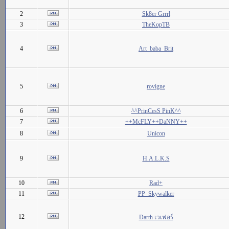
2
Sk8er Grrrl
3
TheKopTB
4
Art_baba_Brit
5
rovigne
6
^^PrinCesS PinK^^
7
++McFLY++DaNNY++
8
Unicon
9
H.A.L.K.S
10
Rad+
11
PP_Skywalker
12
Darth เวเฟอร์