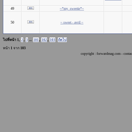
49
~*my_sweetie*~
50
~ sweet - avril ~
ไปที่หน้า
1
,
2
,
3
...
101
,
102
,
103
ถัดไป
หน้า
1
จาก
103
copyright : forwardmag.com - con