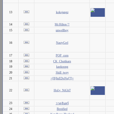
13
kokojangz
14
Mr.Hilton !!
15
unwellboy
16
NastyGrrl
17
POP_corn
18
CK_Chutikarn
19
kaokoong
20
Skill_twey
21
=[B]luEDoNu[T]=
22
HoLy_NiGhT
23
วาดจันทร์
24
Bestified