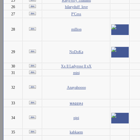
25
KatyPerry Thailand
26
hilaryduff_love
27
P'Cess
28
million
29
NoDoKa
30
Xx ll Ladyrose ll xX
31
mini
32
Anayahoooo
33
พลอยหุง
34
pipi
35
kabkaem