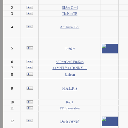
2
Sk8er Grrrl
3
TheKopTB
4
Art_baba_Brit
5
rovigne
6
^^PrinCesS PinK^^
7
++McFLY++DaNNY++
8
Unicon
9
H.A.L.K.S
10
Rad+
11
PP_Skywalker
12
Darth เวเฟอร์