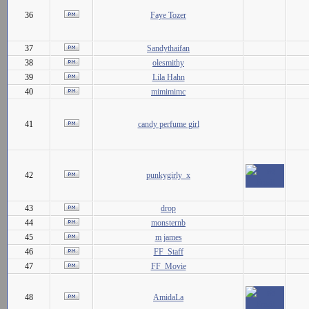
36
Faye Tozer
37
Sandythaifan
38
olesmithy
39
Lila Hahn
40
mimimimc
41
candy perfume girl
42
punkygirly_x
43
drop
44
monsternb
45
m james
46
FF_Staff
47
FF_Movie
48
AmidaLa