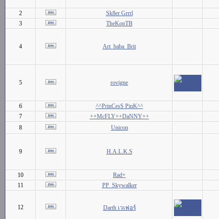
2
Sk8er Grrrl
3
TheKopTB
4
Art_baba_Brit
5
rovigne
6
^^PrinCesS PinK^^
7
++McFLY++DaNNY++
8
Unicon
9
H.A.L.K.S
10
Rad+
11
PP_Skywalker
12
Darth เวเฟอร์