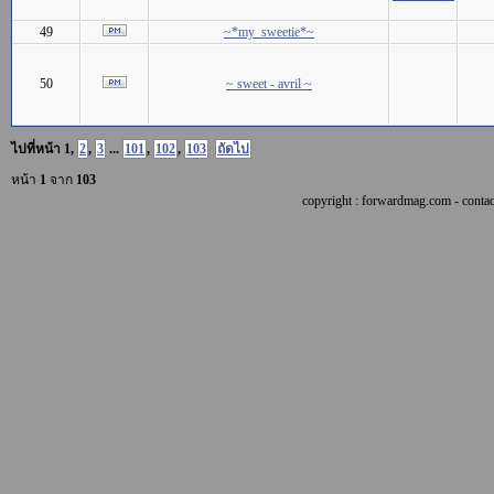
49
~*my_sweetie*~
50
~ sweet - avril ~
ไปที่หน้า
1
,
2
,
3
...
101
,
102
,
103
ถัดไป
หน้า
1
จาก
103
copyright : forwardmag.com - con