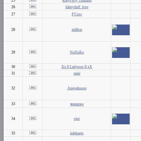
25
KatyPerry Thailand
26
hilaryduff_love
27
P'Cess
28
million
29
NoDoKa
30
Xx ll Ladyrose ll xX
31
mini
32
Anayahoooo
33
พลอยหุง
34
pipi
35
kabkaem