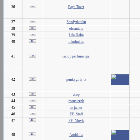
36
Faye Tozer
37
Sandythaifan
38
olesmithy
39
Lila Hahn
40
mimimimc
41
candy perfume girl
42
punkygirly_x
43
drop
44
monsternb
45
m james
46
FF_Staff
47
FF_Movie
48
AmidaLa