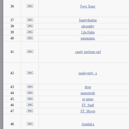
36
Faye Tozer
37
Sandythaifan
38
olesmithy
39
Lila Hahn
40
mimimimc
41
candy perfume girl
42
punkygirly_x
43
drop
44
monsternb
45
m james
46
FF_Staff
47
FF_Movie
48
AmidaLa