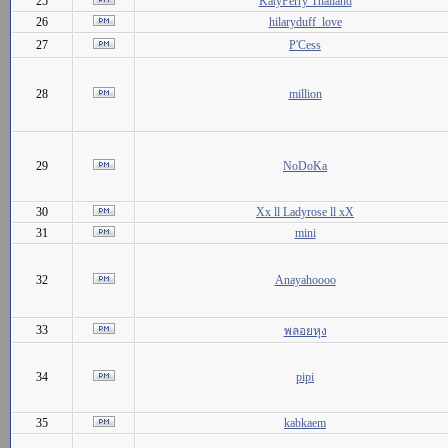
25
KatyPerry Thailand
26
hilaryduff_love
27
P'Cess
28
million
29
NoDoKa
30
Xx ll Ladyrose ll xX
31
mini
32
Anayahoooo
33
พลอยหุง
34
pipi
35
kabkaem