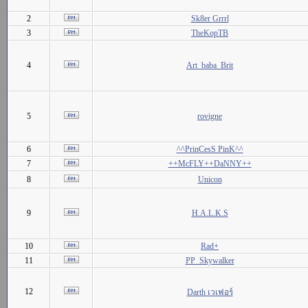
2
Sk8er Grrrl
3
TheKopTB
4
Art_baba_Brit
5
rovigne
6
^^PrinCesS PinK^^
7
++McFLY++DaNNY++
8
Unicon
9
H.A.L.K.S
10
Rad+
11
PP_Skywalker
12
Darth เวเฟอร์