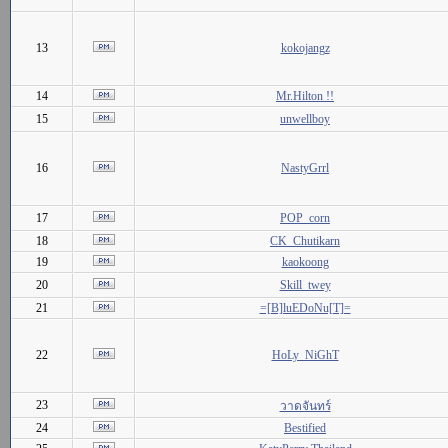
13
kokojangz
14
Mr.Hilton !!
15
unwellboy
16
NastyGrrl
17
POP_corn
18
CK_Chutikarn
19
kaokoong
20
Skill_twey
21
=[B]luEDoNu[T]=
22
HoLy_NiGhT
23
วาดจันทร์
24
Bestified