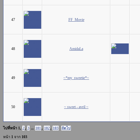
47
FF_Movie
48
AmidaLa
49
~*my_sweetie*~
50
~ sweet - avril ~
ไปที่หน้า
1
,
2
,
3
...
101
,
102
,
103
ถัดไป
หน้า
1
จาก
103