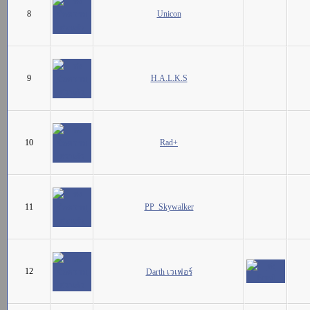
8
Unicon
9
H.A.L.K.S
10
Rad+
11
PP_Skywalker
12
Darth เวเฟอร์