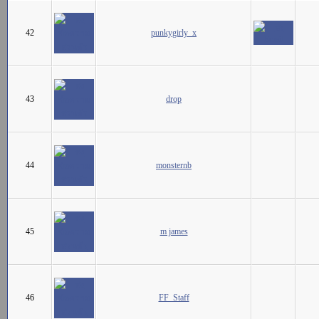
42
punkygirly_x
43
drop
44
monsternb
45
m james
46
FF_Staff