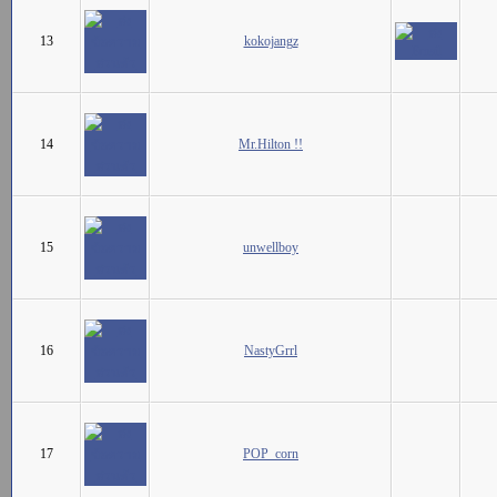
13
kokojangz
14
Mr.Hilton !!
15
unwellboy
16
NastyGrrl
17
POP_corn