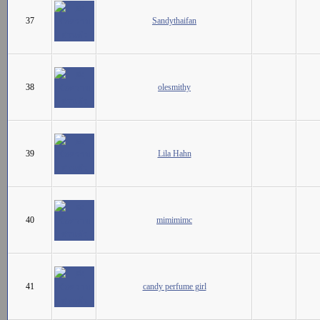
37
Sandythaifan
38
olesmithy
39
Lila Hahn
40
mimimimc
41
candy perfume girl