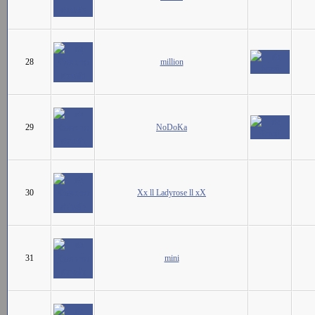
28
million
29
NoDoKa
30
Xx ll Ladyrose ll xX
31
mini