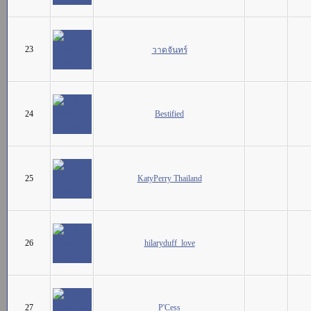
23
วาดจันทร์
24
Bestified
25
KatyPerry Thailand
26
hilaryduff_love
27
P'Cess