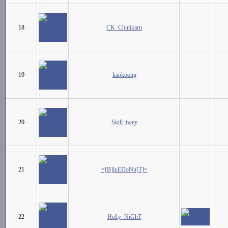
18
CK_Chutikarn
19
kaokoong
20
Skill_twey
21
=[B]luEDoNu[T]=
22
HoLy_NiGhT