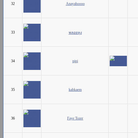
32
Anayahoooo
33
พลอยหุง
34
pipi
35
kabkaem
36
Faye Tozer