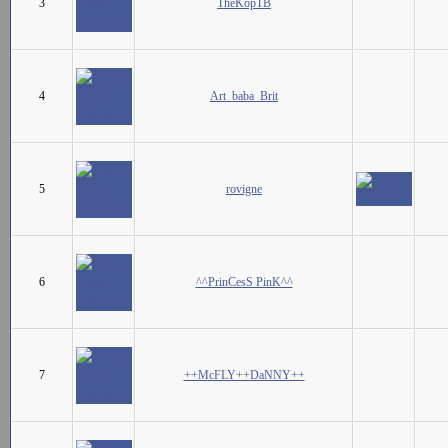
3
TheKopTB
4
Art_baba_Brit
5
rovigne
6
^^PrinCesS PinK^^
7
++McFLY++DaNNY++