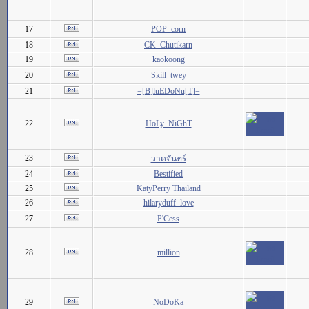
17
POP_corn
18
CK_Chutikarn
19
kaokoong
20
Skill_twey
21
=[B]luEDoNu[T]=
22
HoLy_NiGhT
23
วาดจันทร์
24
Bestified
25
KatyPerry Thailand
26
hilaryduff_love
27
P'Cess
28
million
29
NoDoKa