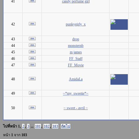
41
candy perfume girl
42
punkygirly_x
43
drop
44
monsternb
45
m james
46
FF_Staff
47
FF_Movie
48
AmidaLa
49
~*my_sweetie*~
50
~ sweet - avril ~
ไปที่หน้า
1
,
2
,
3
...
101
,
102
,
103
ถัดไป
หน้า
1
จาก
103