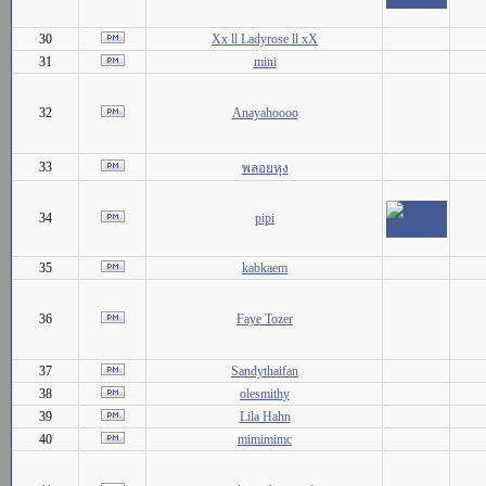
30
Xx ll Ladyrose ll xX
31
mini
32
Anayahoooo
33
พลอยหุง
34
pipi
35
kabkaem
36
Faye Tozer
37
Sandythaifan
38
olesmithy
39
Lila Hahn
40
mimimimc