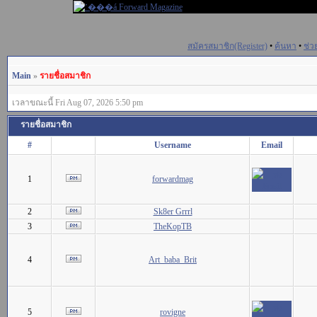
สมัครสมาชิก(Register)
•
ค้นหา
•
ช่ว
Main
»
รายชื่อสมาชิก
เวลาขณะนี้ Fri Aug 07, 2026 5:50 pm
รายชื่อสมาชิก
#
Username
Email
1
forwardmag
2
Sk8er Grrrl
3
TheKopTB
4
Art_baba_Brit
5
rovigne