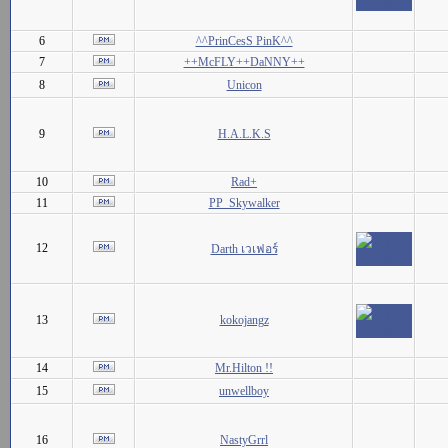
6
^^PrinCesS PinK^^
7
++McFLY++DaNNY++
8
Unicon
9
H.A.L.K.S
10
Rad+
11
PP_Skywalker
12
Darth เวเฟอร์
13
kokojangz
14
Mr.Hilton !!
15
unwellboy
16
NastyGrrl