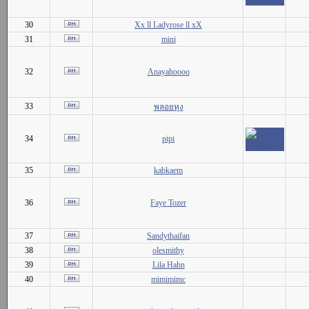
30
Xx ll Ladyrose ll xX
31
mini
32
Anayahoooo
33
พลอยหุง
34
pipi
35
kabkaem
36
Faye Tozer
37
Sandythaifan
38
olesmithy
39
Lila Hahn
40
mimimimc