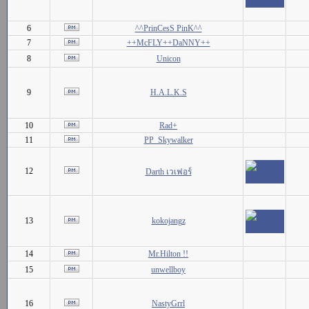
6
^^PrinCesS PinK^^
7
++McFLY++DaNNY++
8
Unicon
9
H.A.L.K.S
10
Rad+
11
PP_Skywalker
12
Darth เวเฟอร์
13
kokojangz
14
Mr.Hilton !!
15
unwellboy
16
NastyGrrl