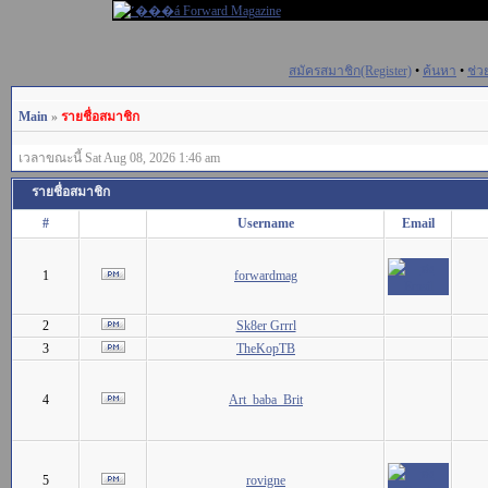
สมัครสมาชิก(Register)
•
ค้นหา
•
ช่ว
Main
»
รายชื่อสมาชิก
เวลาขณะนี้ Sat Aug 08, 2026 1:46 am
รายชื่อสมาชิก
#
Username
Email
1
forwardmag
2
Sk8er Grrrl
3
TheKopTB
4
Art_baba_Brit
5
rovigne