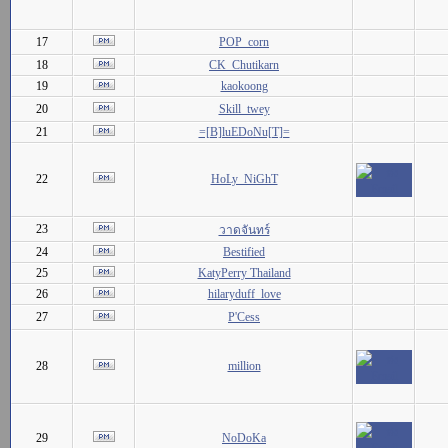
17
POP_corn
18
CK_Chutikarn
19
kaokoong
20
Skill_twey
21
=[B]luEDoNu[T]=
22
HoLy_NiGhT
23
วาดจันทร์
24
Bestified
25
KatyPerry Thailand
26
hilaryduff_love
27
P'Cess
28
million
29
NoDoKa