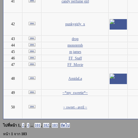
41
candy perfume girl
42
punkygirly_x
43
drop
44
monsternb
45
m james
46
FF_Staff
47
FF_Movie
48
AmidaLa
49
~*my_sweetie*~
50
~ sweet - avril ~
ไปที่หน้า
1
,
2
,
3
...
101
,
102
,
103
ถัดไป
หน้า
1
จาก
103