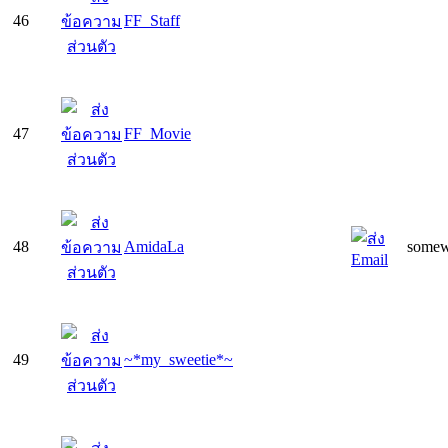
46
FF_Staff
47
FF_Movie
48
AmidaLa
somew
49
~*my_sweetie*~