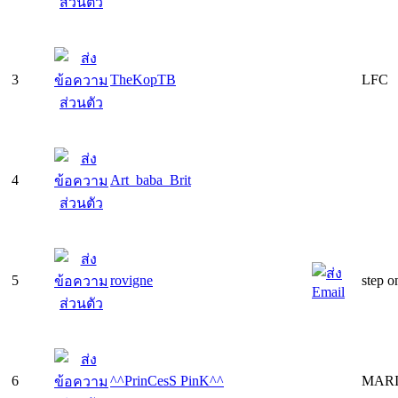
3
TheKopTB
LFC
4
Art_baba_Brit
5
rovigne
step on
6
^^PrinCesS PinK^^
MARI