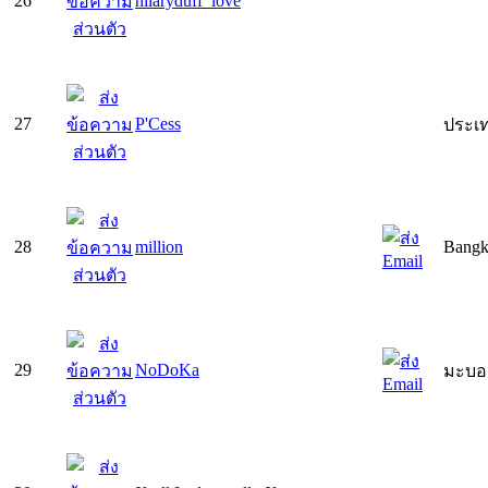
26
hilaryduff_love
27
P'Cess
ประเ
28
million
Bang
29
NoDoKa
มะบอก 