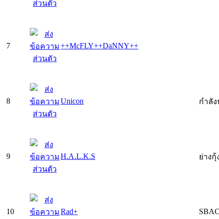
7
++McFLY++DaNNY++
8
Unicon
กำลั
9
H.A.L.K.S
ย่างกุ
10
Rad+
SBAC