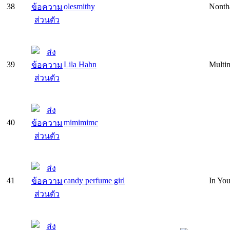
38
olesmithy
Nonth
39
Lila Hahn
Multim
40
mimimimc
41
candy perfume girl
In Yo