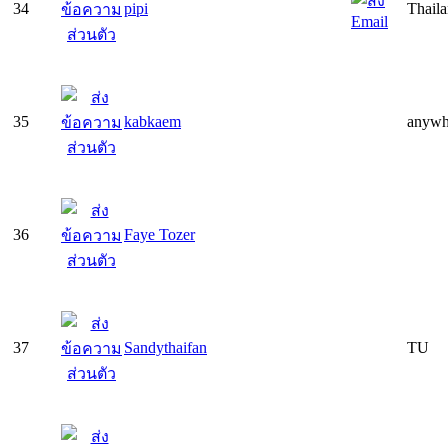
34
pipi
Thail
35
kabkaem
anywhe
36
Faye Tozer
37
Sandythaifan
TU