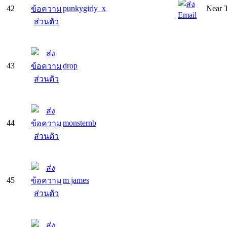
42
punkygirly_x
Near T
43
drop
44
monsternb
45
m james