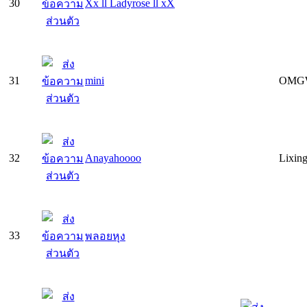
30
Xx ll Ladyrose ll xX
31
mini
OMGW
32
Anayahoooo
Lixin
33
พลอยหุง