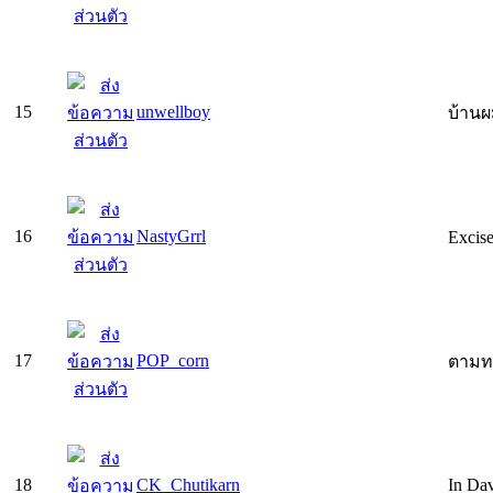
15
unwellboy
บ้านผ
16
NastyGrrl
Excis
17
POP_corn
ตามทะ
18
CK_Chutikarn
In Dav