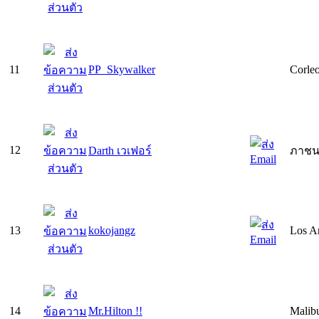
11
PP_Skywalker
Corle
12
Darth เวเฟอร์
ภาช
13
kokojangz
Los A
14
Mr.Hilton !!
Malibu