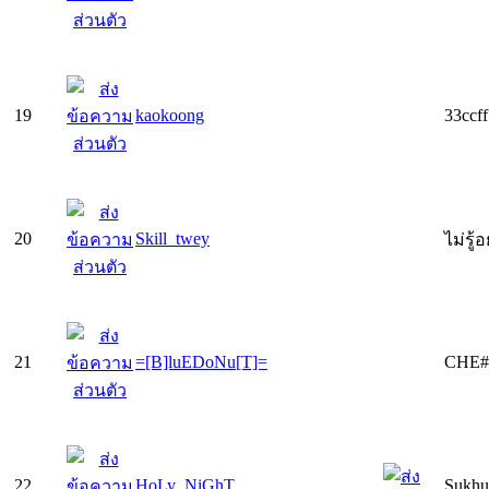
19
kaokoong
33ccf
20
Skill_twey
ไม่รู้
21
=[B]luEDoNu[T]=
CHE#
22
HoLy_NiGhT
Sukhum