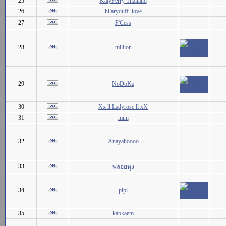
25
KatyPerry Thailand
26
hilaryduff_love
27
P'Cess
28
million
29
NoDoKa
30
Xx ll Ladyrose ll xX
31
mini
32
Anayahoooo
33
พลอยหุง
34
pipi
35
kabkaem