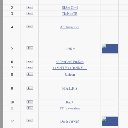
2
Sk8er Grrrl
3
TheKopTB
4
Art_baba_Brit
5
rovigne
6
^^PrinCesS PinK^^
7
++McFLY++DaNNY++
8
Unicon
9
H.A.L.K.S
10
Rad+
11
PP_Skywalker
12
Darth เวเฟอร์