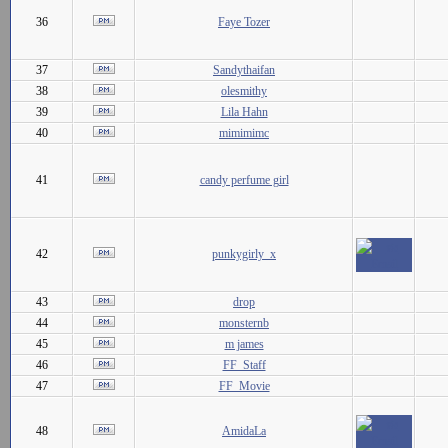
36
Faye Tozer
37
Sandythaifan
38
olesmithy
39
Lila Hahn
40
mimimimc
41
candy perfume girl
42
punkygirly_x
43
drop
44
monsternb
45
m james
46
FF_Staff
47
FF_Movie
48
AmidaLa