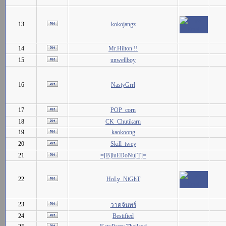
13
kokojangz
14
Mr.Hilton !!
15
unwellboy
16
NastyGrrl
17
POP_corn
18
CK_Chutikarn
19
kaokoong
20
Skill_twey
21
=[B]luEDoNu[T]=
22
HoLy_NiGhT
23
วาดจันทร์
24
Bestified