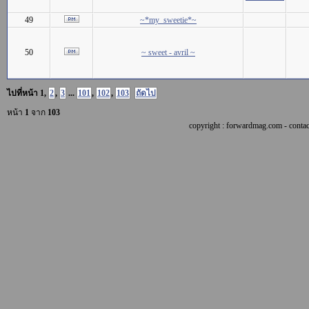
49
~*my_sweetie*~
50
~ sweet - avril ~
ไปที่หน้า
1
,
2
,
3
...
101
,
102
,
103
ถัดไป
หน้า
1
จาก
103
copyright : forwardmag.com - con