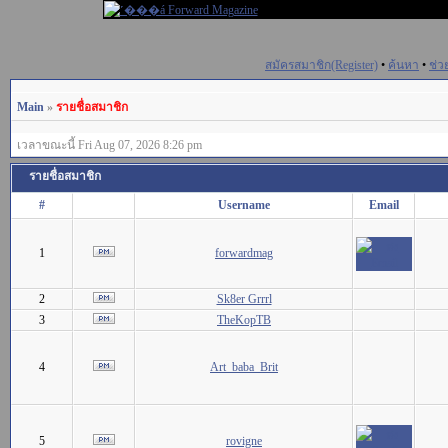
สมัครสมาชิก(Register)
•
ค้นหา
•
ช่ว
Main
»
รายชื่อสมาชิก
เวลาขณะนี้ Fri Aug 07, 2026 8:26 pm
รายชื่อสมาชิก
#
Username
Email
1
forwardmag
2
Sk8er Grrrl
3
TheKopTB
4
Art_baba_Brit
5
rovigne