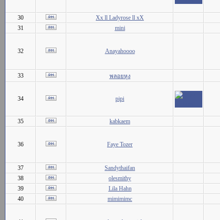
30
Xx ll Ladyrose ll xX
31
mini
32
Anayahoooo
33
พลอยหุง
34
pipi
35
kabkaem
36
Faye Tozer
37
Sandythaifan
38
olesmithy
39
Lila Hahn
40
mimimimc