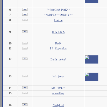
6
^^PrinCesS PinK^^
7
++McFLY++DaNNY++
8
Unicon
9
H.A.L.K.S
10
Rad+
11
PP_Skywalker
12
Darth เวเฟอร์
13
kokojangz
14
Mr.Hilton !!
15
unwellboy
16
NastyGrrl