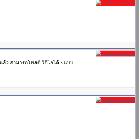
้ดแล้ว สามารถโพสต์ วิดิโอได้ 3 แบบ