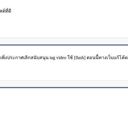
์ที่ดี
 เพิ่งประกาศเลิกสนับสนุน tag video ใช้ [flash] ตอนนี้ทางเว็บแก้โค