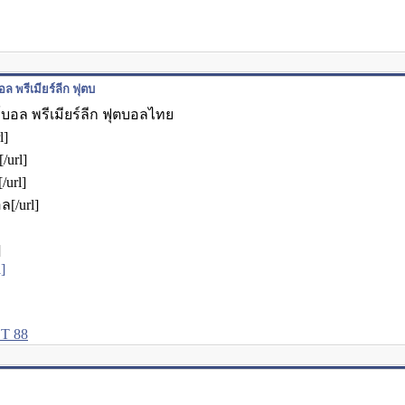
 พรีเมียร์ลีก ฟุตบ
บอล พรีเมียร์ลีก ฟุตบอลไทย
l]
/url]
url]
ล[/url]
]
]
T 88