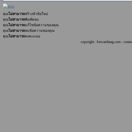
คุณ
ไม่สามารถ
สร้างหัวข้อใหม่
คุณ
ไม่สามารถ
พิมพ์ตอบ
คุณ
ไม่สามารถ
แก้ไขข้อความของคุณ
คุณ
ไม่สามารถ
ลบข้อความของคุณ
คุณ
ไม่สามารถ
ลงคะแนน
copyright : forwardmag.com - con