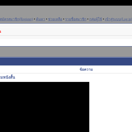
สมัครสมาชิก(Register)
•
ค้นหา
•
ช่วยเหลือ
•
รายชื่อสมาชิก
•
กลุ่มผู้ใช้
•
เข้าสู่ระบบ(Log in
น
ข้อความ
อมหนังสั้น