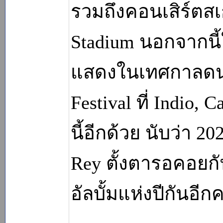
รวมถึงคอนเสิร์ตสเ
Stadium นอกจากนี้
แสดงในเทศกาลดนตร
Festival ที่ Indio, 
นี้อีกด้วย นับว่า 2
Rey ตั้งตารอคอยกัน
อัลบั้มแห่งปีกันอีกค