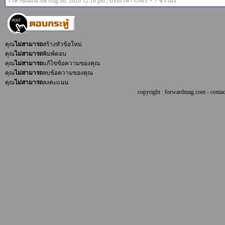
เวลาขณะนี้ Sat Aug 08, 2026 12:18 pm | ปรับเวลา GMT + 7 ชั่วโมง
คุณ
ไม่สามารถ
สร้างหัวข้อใหม่
คุณ
ไม่สามารถ
พิมพ์ตอบ
คุณ
ไม่สามารถ
แก้ไขข้อความของคุณ
คุณ
ไม่สามารถ
ลบข้อความของคุณ
คุณ
ไม่สามารถ
ลงคะแนน
copyright : forwardmag.com - con