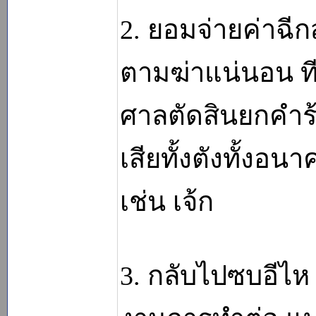
2. ยอมจ่ายค่าฉีก
ตามฆ่าแน่นอน ที
ศาลตัดสินยกคำร้อ
เสียทั้งตังทั้งอ
เช่น เจ้ก
3. กลับไปซบอีไ