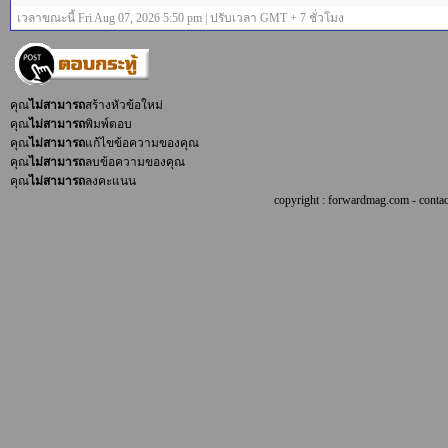
เวลาขณะนี้ Fri Aug 07, 2026 5:50 pm | ปรับเวลา GMT + 7 ชั่วโมง
คุณ
ไม่สามารถ
สร้างหัวข้อใหม่
คุณ
ไม่สามารถ
พิมพ์ตอบ
คุณ
ไม่สามารถ
แก้ไขข้อความของคุณ
คุณ
ไม่สามารถ
ลบข้อความของคุณ
คุณ
ไม่สามารถ
ลงคะแนน
copyright : forwardmag.com - con