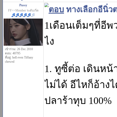
Pussy
ทางเลือกอีนิ่ว
FF>>Member ระดับเริ่ด
1เดือนเต็มๆที่อี
ไง
เข้าร่วม: 26 Dec 2010
ตอบ: 40795
ที่อยู่: hell even Tiffany
chewed
1. ทูซี้ต่อ เดินห
ไม่ได้ อีไหก็อ้าง
ปลาร้าทุบ 100%