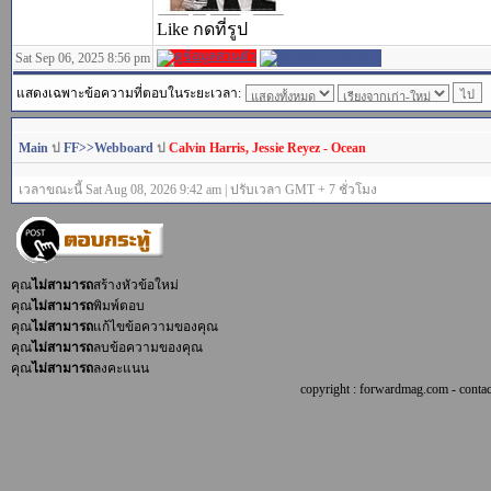
Like กดที่รูป
Sat Sep 06, 2025 8:56 pm
แสดงเฉพาะข้อความที่ตอบในระยะเวลา:
Main
ป
FF>>Webboard
ป
Calvin Harris, Jessie Reyez - Ocean
เวลาขณะนี้ Sat Aug 08, 2026 9:42 am | ปรับเวลา GMT + 7 ชั่วโมง
คุณ
ไม่สามารถ
สร้างหัวข้อใหม่
คุณ
ไม่สามารถ
พิมพ์ตอบ
คุณ
ไม่สามารถ
แก้ไขข้อความของคุณ
คุณ
ไม่สามารถ
ลบข้อความของคุณ
คุณ
ไม่สามารถ
ลงคะแนน
copyright : forwardmag.com - con