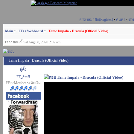
สมัครสมาชิก(Register)
•
ค้นหา
•
ช่ว
Main
:::
FF>>Webboard
:::
Tame Impala - Dracula (Official Video)
เวลาขณะนี้ Sat Aug 08, 2026 2:02 am
Tame Impala - Dracula (Official Video)
ผู้ตั้ง
FF_Staff
Tame Impala - Dracula (Official Video)
FF>>Member ระดับเริ่ด