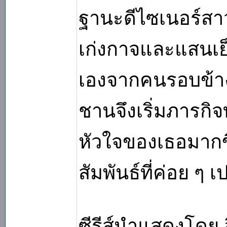
ฐานะดีไซเนอร์สาว
เก่งกาจและแสนเย็
เองจากคนรอบข้าง 
ชานจึงเริ่มภารกิ
หัวใจของเธอมากข
สัมพันธ์ที่ค่อย ๆ เ
ซีรีส์นำแสดงโดย อ