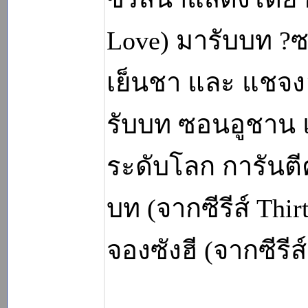
Love) มารับบท ?ซ
เย็นชา และ แชจงฮ
รับบท ซอนอูชาน แ
ระดับโลก การันตี
บท (จากซีรีส์ Thi
จองซังฮี (จากซีรีส