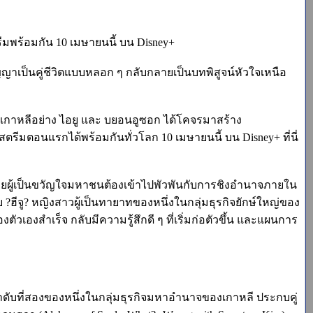
ีมพร้อมกัน 10 เมษายนนี้ บน Disney+
ญาเป็นคู่ชีวิตแบบหลอก ๆ กลับกลายเป็นบทพิสูจน์หัวใจเหนือ
เกาหลีอย่าง ไอยู และ บยอนอูซอก ได้โคจรมาสร้าง
รีมตอนแรกได้พร้อมกันทั่วโลก 10 เมษายนนี้ บน Disney+ ที่นี่
จ้าชายผู้เป็นขวัญใจมหาชนต้องเข้าไปพัวพันกับการชิงอำนาจภายใน
ฮีจู? หญิงสาวผู้เป็นทายาทของหนึ่งในกลุ่มธุรกิจยักษ์ใหญ่ของ
งตัวเองสำเร็จ กลับมีความรู้สึกดี ๆ ที่เริ่มก่อตัวขึ้น และแผนการ
าทลำดับที่สองของหนึ่งในกลุ่มธุรกิจมหาอำนาจของเกาหลี ประกบคู่