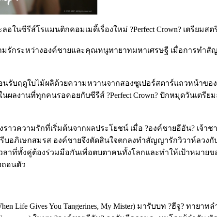
ในซีรีส์โรแมนติกคอมเมดี้เรื่องใหม่ ?Perfect Crown? เตรียมสตร
าวความรักระหว่างองค์ชายและคุณหนูทายาทมหาเศรษฐี เมื่อการทำสัญ
ต้อนรับฤดูใบไม้ผลิด้วยความหวานจากสองซูเปอร์สตาร์แถวหน้าของ
ลงานที่ทุกคนรอคอยกับซีรีส์ ?Perfect Crown? ปักหมุดวันเตรียมสต
ื่องราวความรักที่เริ่มต้นจากผลประโยชน์ เมื่อ ?องค์ชายอีอัน? เ
รีบอภิเษกสมรส องค์ชายจึงตัดสินใจตกลงทำสัญญารักวิวาห์ลวงกับ ?
วงเวลาที่ทั้งคู่ต้องร่วมมือกันเพื่อตบตาคนทั้งโลกและทำให้เป้าหมายขอ
าจถอนตัว
 (When Life Gives You Tangerines, My Mister) มารับบท ?ฮีจู? ทาย