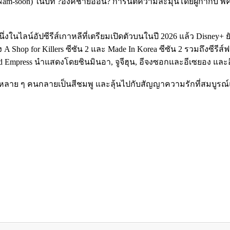
 Nam-soon) ในบท ?องค์ชายอีอัน? การันตีความละมุนโดยผู้กำกับ พัคจ
ึ่งในไลน์อัปซีรีส์เกาหลีที่เตรียมเปิดตัวบนในปี 2026 แล้ว Disney
Shop for Killers ซีซัน 2 และ Made In Korea ซีซัน 2 รวมถึงซีรีส์ฟอ
d Empress นำแสดงโดยชินมินอา, จูจีฮุน, อีจงซอกและอีเซยอง แล
จหลาย ๆ คนกลายเป็นสีชมพู และลุ้นไปกับสัญญาความรักที่สมบูรณ์แบบ