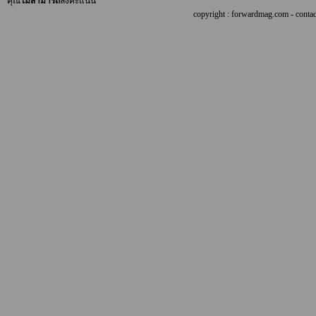
คุณ
ไม่สามารถ
ลงคะแนน
copyright : forwardmag.com - con