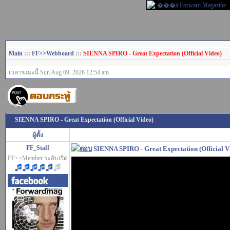
Main
:::
FF>>Webboard
:::
SIENNA SPIRO - Great Expectation (Official Video)
เวลาขณะนี้ Sun Aug 09, 2026 12:54 am
SIENNA SPIRO - Great Expectation (Official Video)
ผู้ตั้ง
FF_Staff
SIENNA SPIRO - Great Expectation (Official V
FF>>Member ระดับเริ่ด