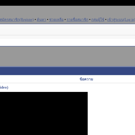
สมัครสมาชิก(Register)
•
ค้นหา
•
ช่วยเหลือ
•
รายชื่อสมาชิก
•
กลุ่มผู้ใช้
•
เข้าสู่ระบบ(Log in
ข้อความ
ideo)