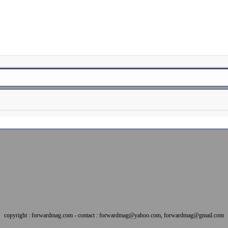
copyright : forwardmag.com - contact : forwardmag@yahoo.com, forwardmag@gmail.com