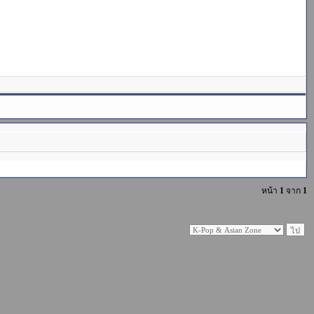
หน้า
1
จาก
1