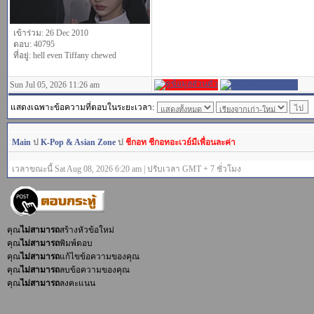
เข้าร่วม: 26 Dec 2010
ตอบ: 40795
ที่อยู่: hell even Tiffany chewed
Sun Jul 05, 2026 11:26 am
แสดงเฉพาะข้อความที่ตอบในระยะเวลา:
Main
ป
K-Pop & Asian Zone
ป
ชีกอท ชีกอทอะเวย์มีเพื่อนละค่า
เวลาขณะนี้ Sat Aug 08, 2026 6:20 am | ปรับเวลา GMT + 7 ชั่วโมง
คุณ
ไม่สามารถ
สร้างหัวข้อใหม่
คุณ
ไม่สามารถ
พิมพ์ตอบ
คุณ
ไม่สามารถ
แก้ไขข้อความของคุณ
คุณ
ไม่สามารถ
ลบข้อความของคุณ
คุณ
ไม่สามารถ
ลงคะแนน