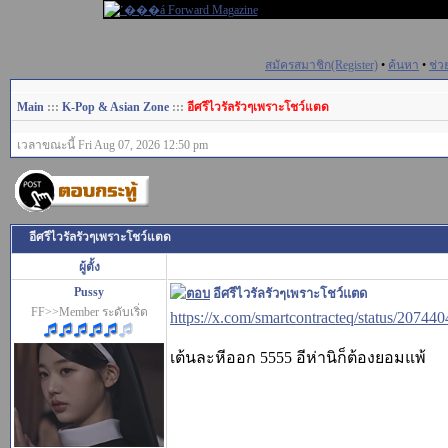
สมัครสมาชิก(Register)
•
ค้นหา
•
ช่ว
Main
:::
K-Pop & Asian Zone
:::
อีศรีไวรัลรัวๆเพราะโชว์แตด
เวลาขณะนี้ Fri Aug 07, 2026 12:50 pm
อีศรีไวรัลรัวๆเพราะโชว์แตด
ผู้ตั้ง
Pussy
อีศรีไวรัลรัวๆเพราะโชว์แตด
FF>>Member ระดับเริ่ด
https://x.com/smartcontracteq/status/207
เต้นละหีออก 5555 อีห่านิก็ต้องยอมแพ้