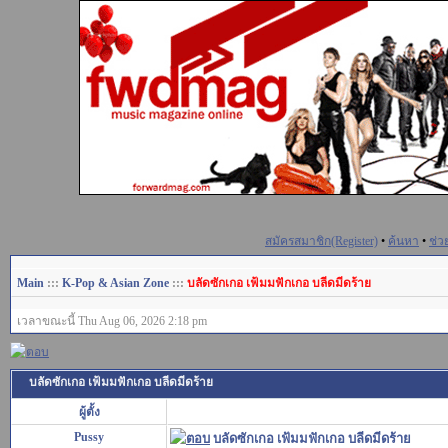
สมัครสมาชิก(Register)
•
ค้นหา
•
ช่ว
Main
:::
K-Pop & Asian Zone
:::
บลัดซักเกอ เฟ้มมฟักเกอ บลีดมีดร้าย
เวลาขณะนี้ Thu Aug 06, 2026 2:18 pm
บลัดซักเกอ เฟ้มมฟักเกอ บลีดมีดร้าย
ผู้ตั้ง
Pussy
บลัดซักเกอ เฟ้มมฟักเกอ บลีดมีดร้าย