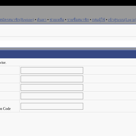
สมัครสมาชิก(Register)
•
ค้นหา
•
ช่วยเหลือ
•
รายชื่อสมาชิก
•
กลุ่มผู้ใช้
•
เข้าสู่ระบบ(Log in
wise.
on Code