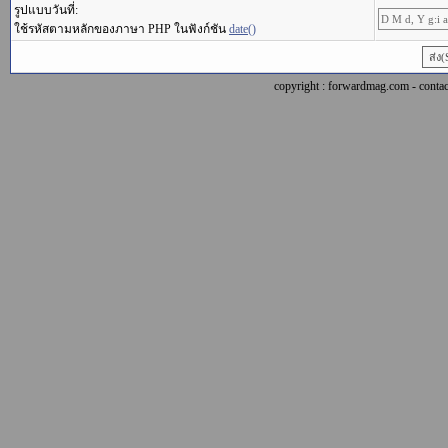
รูปแบบวันที่:
ใช้รหัสตามหลักของภาษา PHP ในฟังก์ชัน
date()
copyright : forwardmag.com - con