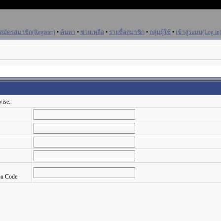
สมัครสมาชิก(Register)
•
ค้นหา
•
ช่วยเหลือ
•
รายชื่อสมาชิก
•
กลุ่มผู้ใช้
•
เข้าสู่ระบบ(Log in
wise.
on Code