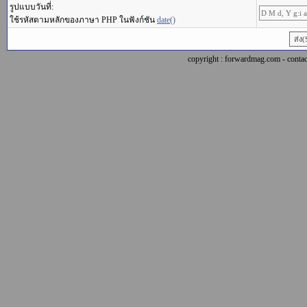
รูปแบบวันที่:
ใช้รหัสตามหลักของภาษา PHP ในฟังก์ชัน
date()
copyright : forwardmag.com - con