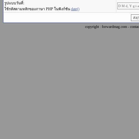
รูปแบบวันที่:
ใช้รหัสตามหลักของภาษา PHP ในฟังก์ชัน
date()
copyright : forwardmag.com - con