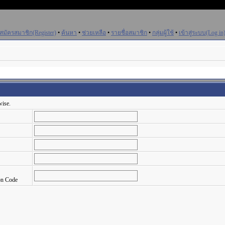
สมัครสมาชิก(Register)
•
ค้นหา
•
ช่วยเหลือ
•
รายชื่อสมาชิก
•
กลุ่มผู้ใช้
•
เข้าสู่ระบบ(Log in
wise.
on Code