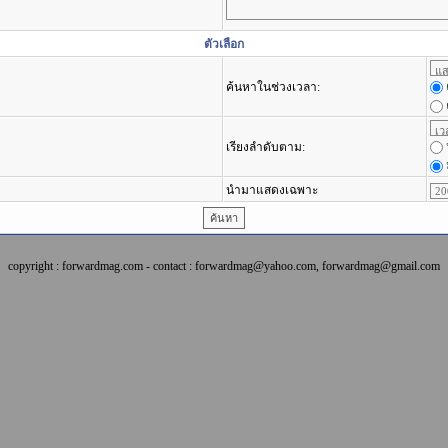
ตัวเลือก
ค้นหาในช่วงเวลา:
เรียงลำดับตาม:
นำมาแสดงเฉพาะ
copyright : forwardmag.com - contact : forwardmag@yahoo.com, forwardmag@gmail.com